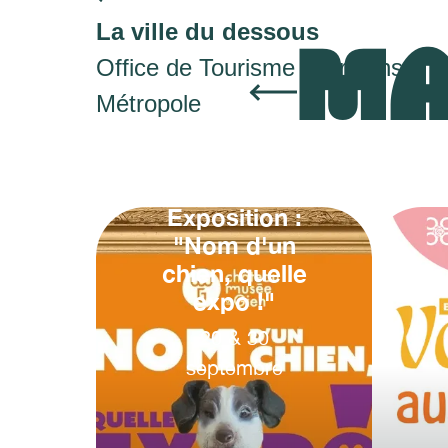
La ville du dessous
MA
Office de Tourisme d'Orléans
Métropole
Exposition :
"Nom d'un
chien, quelle
expo !"
20
&
30
septembre