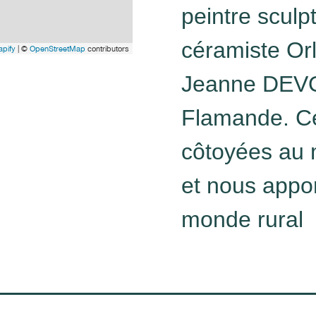
peintre sculp
céramiste Or
pify
| ©
OpenStreetMap
contributors
Jeanne DEVO
Flamande. C
côtoyées au 
et nous appor
monde rural