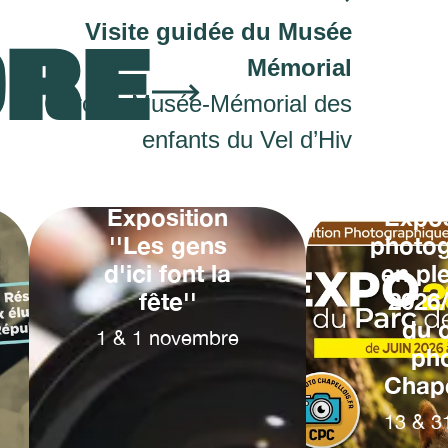
Visite guidée du Musée
ORE
Mémorial
Cercil – Musée-Mémorial des
enfants du Vel d’Hiv
Exposition
Expos
''Les gens
photo
d'ici font la
en ple
fête''
2026
du 
1
&
1
novembre
ph
Chape
13
&
3