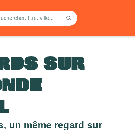
RDS SUR
ONDE
L
es, un même regard sur