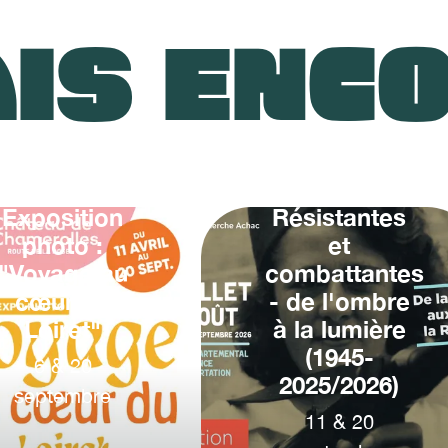
IS ENC
Exposition
Résistantes
photo :
et
"Voyage au
combattantes
cœur du
- de l'ombre
Loiret"
à la lumière
(1945-
6
&
20
2025/2026)
septembre
11
&
20