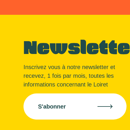
Newslette
Inscrivez vous à notre newsletter et
recevez, 1 fois par mois, toutes les
informations concernant le Loiret
S'abonner