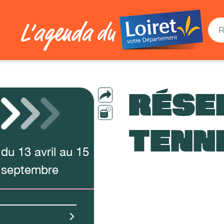
RÉSE
TENN
du
13
avril
au
15
septembre