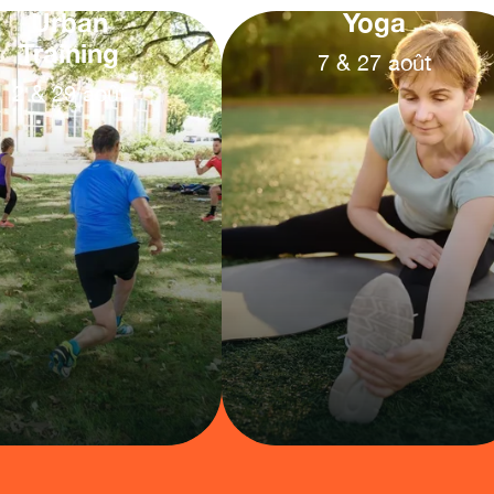
Urban
Yoga
Training
7
&
27
août
2
&
29
août