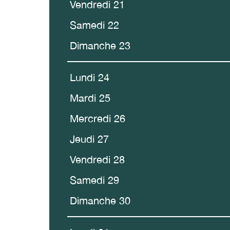
Vendredi 21
Samedi 22
Dimanche 23
Lundi 24
Mardi 25
Mercredi 26
Jeudi 27
Vendredi 28
Samedi 29
Dimanche 30