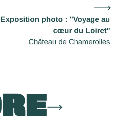
Exposition photo : "Voyage au
cœur du Loiret"
Château de Chamerolles
ORE