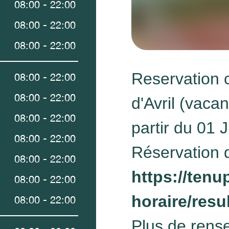
08:00 - 22:00
08:00 - 22:00
08:00 - 22:00
Reservation c
08:00 - 22:00
08:00 - 22:00
d'Avril (vaca
08:00 - 22:00
partir du 01 
08:00 - 22:00
Réservation 
08:00 - 22:00
https://tenup
08:00 - 22:00
horaire/resu
08:00 - 22:00
Plus de rens