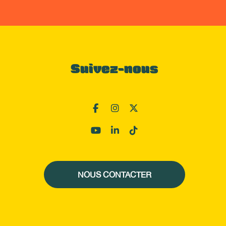
Suivez-nous
NOUS CONTACTER