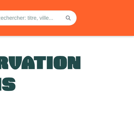
RVATION
IS