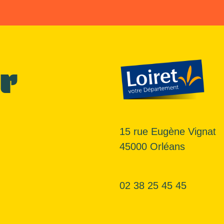
r
15 rue Eugène Vignat
45000 Orléans
02 38 25 45 45