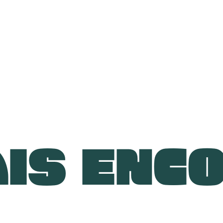
IS ENC