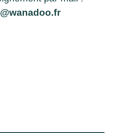
o@wanadoo.fr