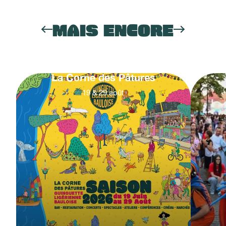
MAIS ENCORE
La Corne des Pâtures
19
&
29
août