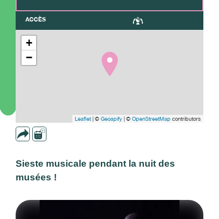
ACCÈS
+
−
Leaflet
| ©
Geoapify
| ©
OpenStreetMap
contributors
Sieste musicale pendant la nuit des
musées !