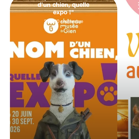
d'un chien, quelle
expo !"
20
&
30
septembre