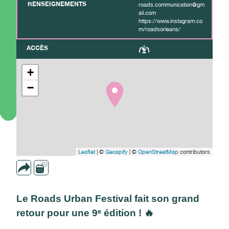
RENSEIGNEMENTS
roads.communication@gm
ail.com
https://www.instagram.co
m/roadsorleans/
ACCÈS
+
−
Leaflet
| ©
Geoapify
| ©
OpenStreetMap
contributors
Le Roads Urban Festival fait son grand
retour pour une 9ᵉ édition ! 🔥