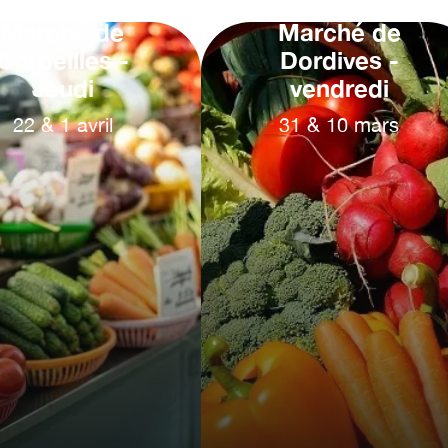
Marché de
Marché de
Corbeilles -
Dordives -
Jeudi
vendredi
22
&
1
avril
31
&
10
mars