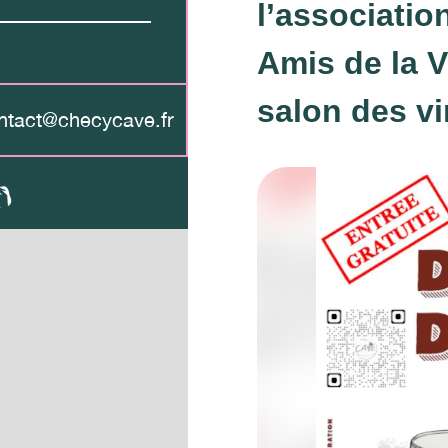
l’associatio
Amis de la 
salon des vi
ntact@checycave.fr