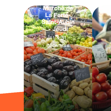
Marché de
La Ferté-
Saint-Aubin
- Jeudi
11
&
31
décembre