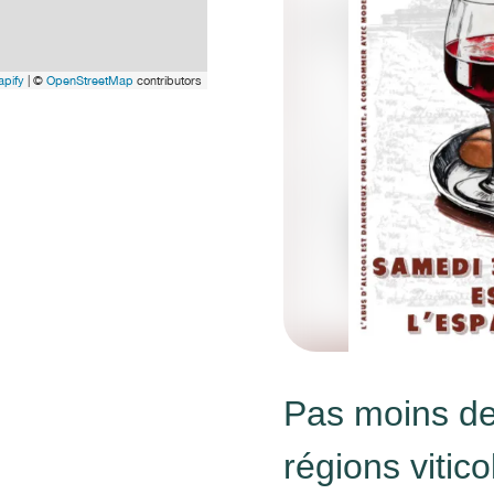
pify
| ©
OpenStreetMap
contributors
Pas moins de
régions vitic