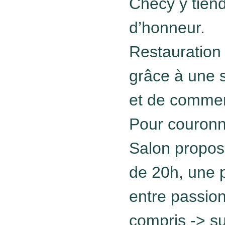
Chécy y tien
d’honneur.
Restauration 
grâce à une s
et de comme
Pour couronne
Salon propose
de 20h, une 
entre passio
compris -> su