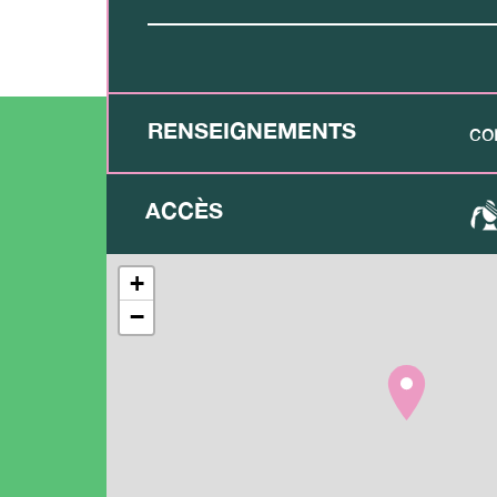
RENSEIGNEMENTS
co
ACCÈS
+
−