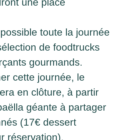
dront une place
possible toute la journée
élection de foodtrucks
rçants gourmands.
r cette journée, le
ra en clôture, à partir
paëlla géante à partager
nnés (17€ dessert
r réservation).