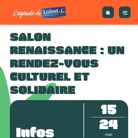
SALON
RENAISSANCE : UN
RENDEZ-VOUS
CULTUREL ET
SOLIDAIRE
15
24
Infos
mai