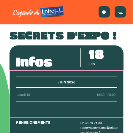
SECRETS D'EXPO !
18
Infos
juin
JUIN 2026
Jeudi 18
18:30 - 20:00
RENSEIGNEMENTS
02 38 79 21 83
reservationmusee@orlean
s-metropole.fr