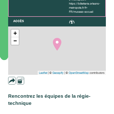
https://billetterie.orleans-
metropole.fr/fr-
FR/musees-accueil
ACCÈS
+
−
Leaflet
| ©
Geoapify
| ©
OpenStreetMap
contributors
Rencontrez les équipes de la régie-
technique