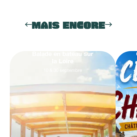
MAIS ENCORE
Balade en bateau sur
la Loire
10
&
30
septembre