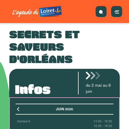
SECRETS ET
SAVEURS
D'ORLÉANS
Infos
du
2
mai
au
6
juin
JUIN 2026
Samedi 6
14:30 - 16:30
16:30 - 18:30