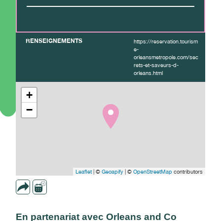
RENSEIGNEMENTS
https://reservation.tourism
e-
orleansmetropole.com/sec
rets-et-saveurs-d-
orleans.html
+
−
Leaflet
| ©
Geoapify
| ©
OpenStreetMap
contributors
En partenariat avec Orleans and Co