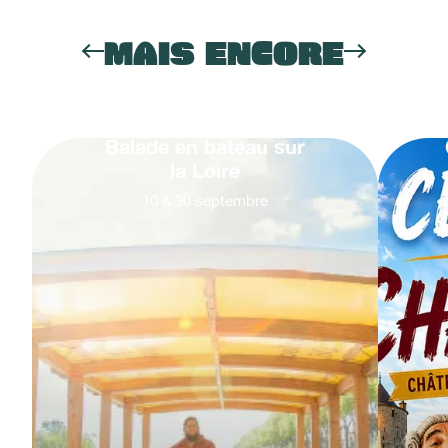
MAIS ENCORE
Balade en bateau sur
la Loire
10
&
30
septembre