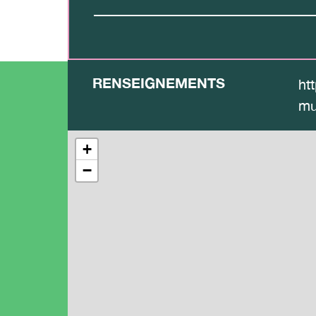
RENSEIGNEMENTS
ht
mu
+
−