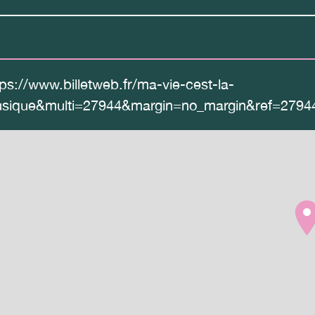
tps://www.billetweb.fr/ma-vie-cest-la-
sique&multi=27944&margin=no_margin&ref=2794