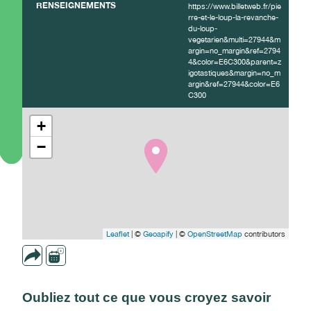
RENSEIGNEMENTS
https://www.billetweb.fr/pie
rre-et-le-loup-la-revanche-
du-loup-
vegetarien&multi=27944&m
argin=no_margin&ref=2794
4&color=E6C300&parent=z
igotastiques&margin=no_m
argin&ref=27944&color=E6
C300
+
−
Leaflet
| ©
Geoapify
| ©
OpenStreetMap
contributors
Oubliez tout ce que vous croyez savoir