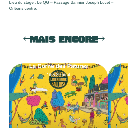
Lieu du stage : Le QG – Passage Bannier Joseph Lucet –
Orléans centre.
MAIS ENCORE
La Corne des Pâtures
19
&
29
août