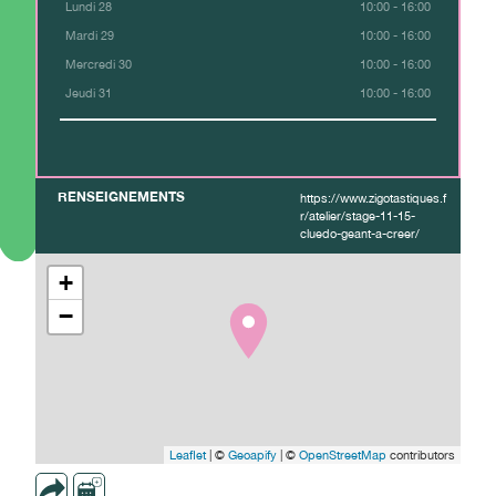
Lundi 28
10:00 - 16:00
Mardi 29
10:00 - 16:00
Mercredi 30
10:00 - 16:00
Jeudi 31
10:00 - 16:00
RENSEIGNEMENTS
https://www.zigotastiques.f
r/atelier/stage-11-15-
cluedo-geant-a-creer/
+
−
Leaflet
| ©
Geoapify
| ©
OpenStreetMap
contributors