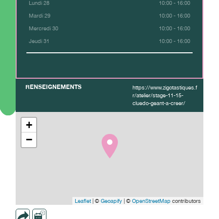
Lundi 28
10:00 - 16:00
Mardi 29
10:00 - 16:00
Mercredi 30
10:00 - 16:00
Jeudi 31
10:00 - 16:00
RENSEIGNEMENTS
https://www.zigotastiques.f
r/atelier/stage-11-15-
cluedo-geant-a-creer/
+
−
Leaflet
| ©
Geoapify
| ©
OpenStreetMap
contributors