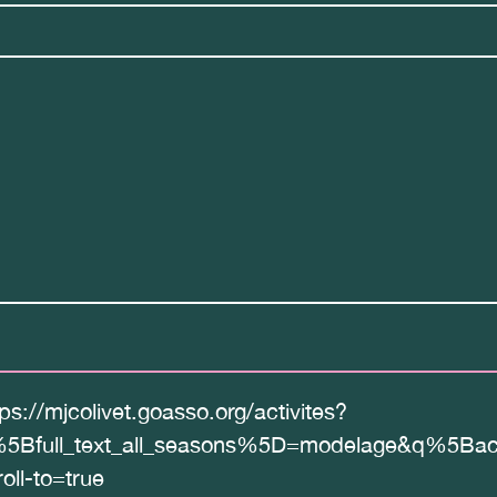
tps://mjcolivet.goasso.org/activites?
5Bfull_text_all_seasons%5D=modelage&q%5Bac
roll-to=true