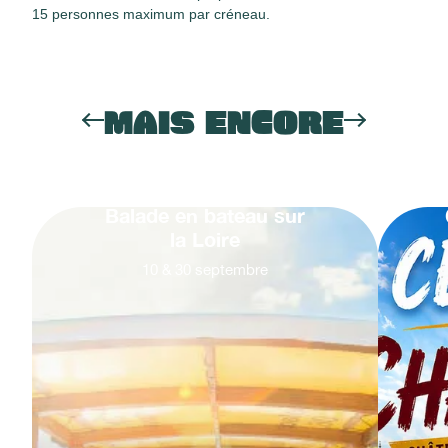
15 personnes maximum par créneau.
MAIS ENCORE
Balade en bateau sur
la Loire
10
&
30
septembre