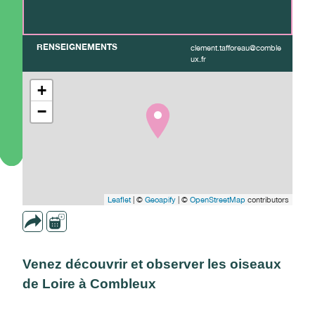
RENSEIGNEMENTS
clement.tafforeau@comble
ux.fr
+
−
Leaflet
| ©
Geoapify
| ©
OpenStreetMap
contributors
Venez découvrir et observer les oiseaux
de Loire à Combleux