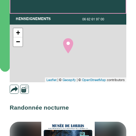
RENSEIGNEMENTS
06 62 61 97 00
+
−
Leaflet
| ©
Geoapify
| ©
OpenStreetMap
contributors
Randonnée nocturne