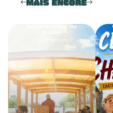
MAIS ENCORE
Balade en bateau sur
la Loire
10
&
30
septembre