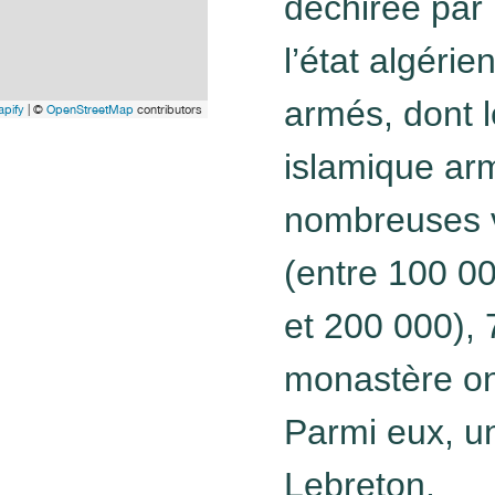
déchirée par 
l’état algéri
armés, dont l
pify
| ©
OpenStreetMap
contributors
islamique arm
nombreuses vi
(entre 100 0
et 200 000),
monastère ont
Parmi eux, un
Lebreton.