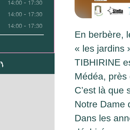
14:00 - 17:30
14:00 - 17:30
14:00 - 17:30
En berbère, l
« les jardins 
TIBHIRINE es
Médéa, près 
C’est là que 
Notre Dame de
Dans les anné