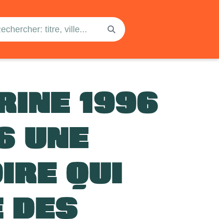
RINE 1996
6 UNE
IRE QUI
E DES