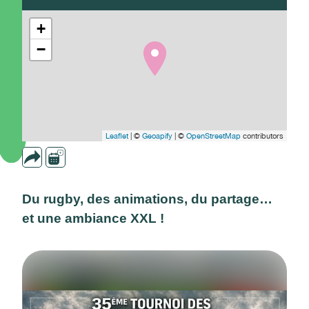
+
−
Leaflet
| ©
Geoapify
| ©
OpenStreetMap
contributors
Du rugby, des animations, du partage…
et une ambiance XXL !