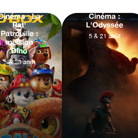
Cinéma : La
Cinéma :
Pat'
L'Odyssée
Patrouille :
5
&
21
août
mission
Dino
5
&
23
août