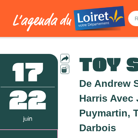
TOY 
17
De Andrew 
22
Harris Avec 
Puymartin, 
juin
Darbois