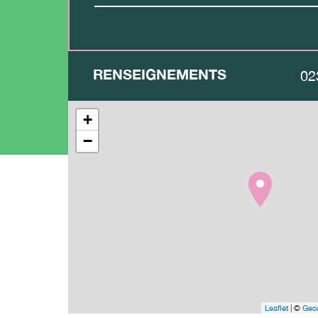
RENSEIGNEMENTS
02
+
−
Leaflet
| ©
Geoa