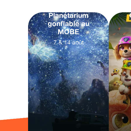
Planétarium
gonflable au
MOBE
7
&
14
août