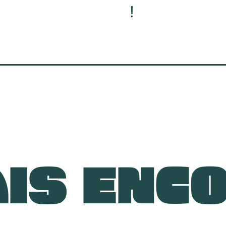
!
IS ENC