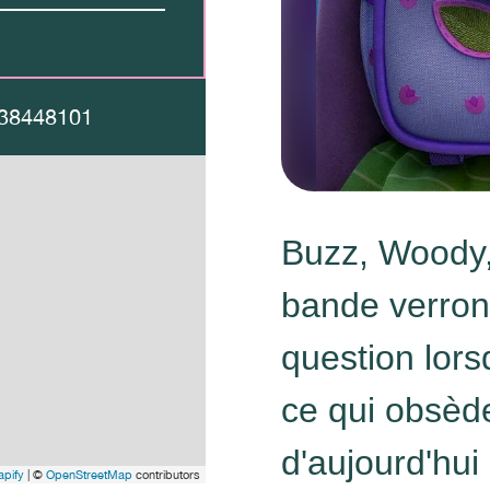
38448101
Buzz, Woody, 
bande verront
question lors
ce qui obsède
d'aujourd'hui 
pify
| ©
OpenStreetMap
contributors