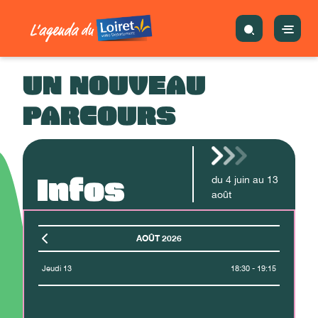
UN NOUVEAU
PARCOURS
Infos
du
4
juin
au
13
août
AOÛT 2026
Jeudi 13
18:30 - 19:15