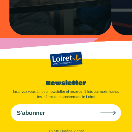
Newsletter
Inscrivez vous à notre newsletter et recevez, 1 fois par mois, toutes
les informations concernant le Loiret
S'abonner
15 rue Eugène Vignat