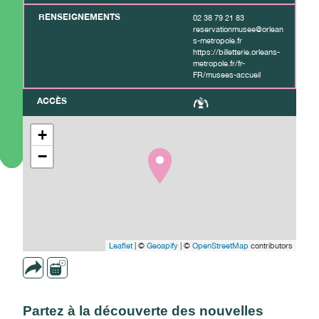
RENSEIGNEMENTS
02 38 79 21 83
reservationmusee@orlean
s-metropole.fr
https://billetterie.orleans-
metropole.fr/fr-
FR/musees-accueil
ACCÈS
+
−
Leaflet
| ©
Geoapify
| ©
OpenStreetMap
contributors
Partez à la découverte des nouvelles