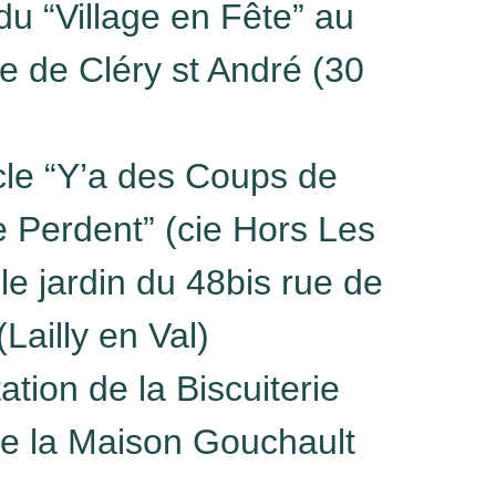
du “Village en Fête” au
e de Cléry st André (30
cle “Y’a des Coups de
e Perdent” (cie Hors Les
e jardin du 48bis rue de
(Lailly en Val)
ation de la Biscuiterie
e la Maison Gouchault
)