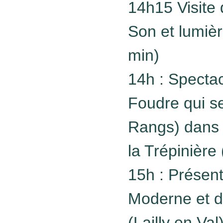
14h15 Visite 
Son et lumièr
min)
14h : Specta
Foudre qui s
Rangs) dans l
la Trépinière 
15h : Présent
Moderne et d
(Lailly en Val