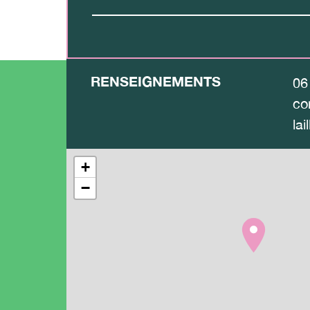
RENSEIGNEMENTS
06
co
lail
+
−