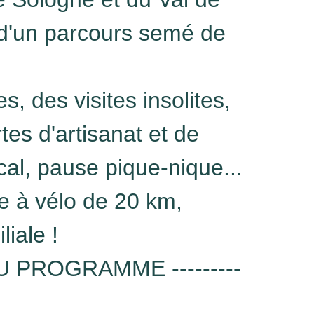
 d'un parcours semé de
s, des visites insolites,
es d'artisanat et de
cal, pause pique-nique...
 à vélo de 20 km,
liale !
- AU PROGRAMME ---------