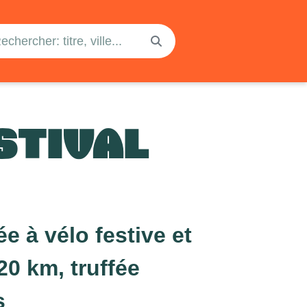
STIVAL
 à vélo festive et
20 km, truffée
s