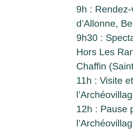
9h : Rendez-
d’Allonne, B
9h30 : Specta
Hors Les Ran
Chaffin (Sai
11h : Visite 
l’Archéovilla
12h : Pause 
l’Archéovilla