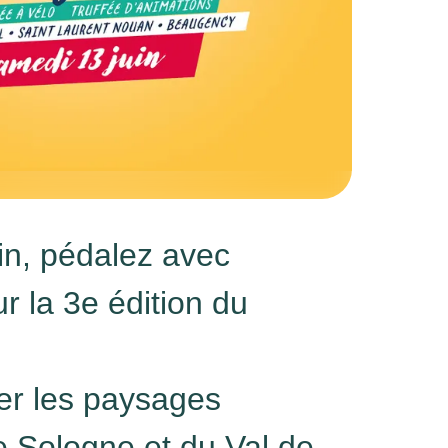
in, pédalez avec
r la 3e édition du
er les paysages
e Sologne et du Val de