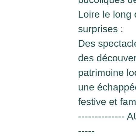
Loire le long
surprises :
Des spectacle
des découvert
patrimoine lo
une échappée
festive et fami
-------------
-----