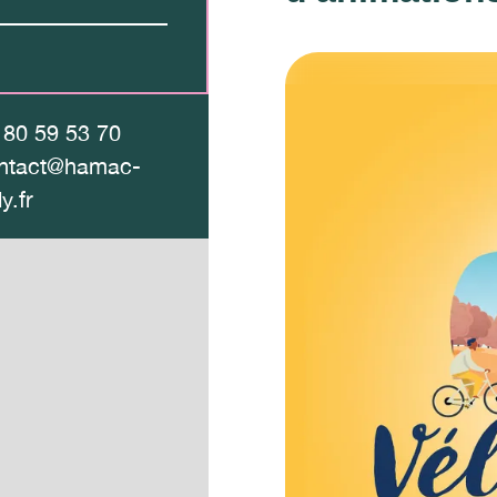
 80 59 53 70
ntact@hamac-
ly.fr