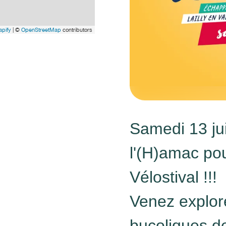
pify
| ©
OpenStreetMap
contributors
Samedi 13 ju
l'(H)amac pou
Vélostival !!!
Venez explor
bucoliques d