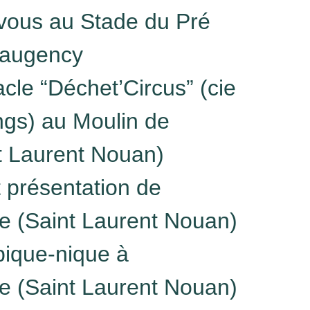
vous au Stade du Pré
eaugency
cle “Déchet’Circus” (cie
gs) au Moulin de
nt Laurent Nouan)
et présentation de
ge (Saint Laurent Nouan)
pique-nique à
ge (Saint Laurent Nouan)