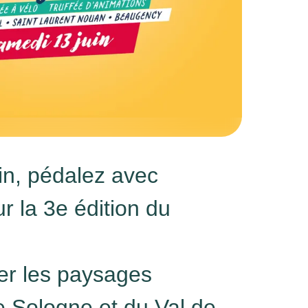
in, pédalez avec
r la 3e édition du
er les paysages
e Sologne et du Val de