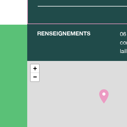
RENSEIGNEMENTS
06
co
lail
+
−