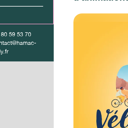
 80 59 53 70
ntact@hamac-
ly.fr