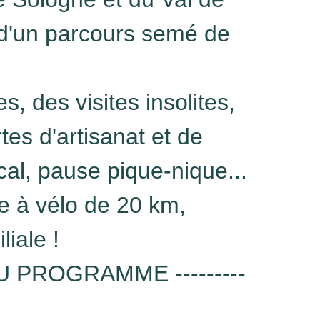
 d'un parcours semé de
s, des visites insolites,
es d'artisanat et de
cal, pause pique-nique...
 à vélo de 20 km,
liale !
- AU PROGRAMME ---------