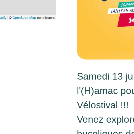
pify
| ©
OpenStreetMap
contributors
Samedi 13 ju
l'(H)amac pou
Vélostival !!!
Venez explor
bucoliques d