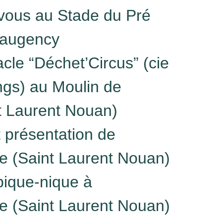
vous au Stade du Pré
eaugency
cle “Déchet’Circus” (cie
gs) au Moulin de
nt Laurent Nouan)
et présentation de
ge (Saint Laurent Nouan)
pique-nique à
ge (Saint Laurent Nouan)