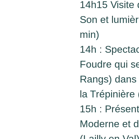
14h15 Visite 
Son et lumièr
min)
14h : Specta
Foudre qui s
Rangs) dans l
la Trépinière 
15h : Présent
Moderne et d
(Lailly en Val