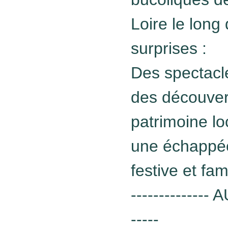
Loire le long
surprises :
Des spectacle
des découvert
patrimoine lo
une échappée
festive et fami
-------------
-----