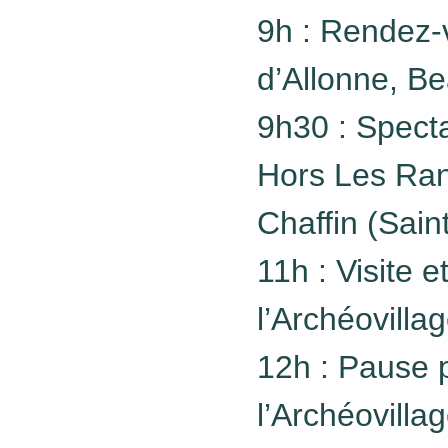
9h : Rendez-
d’Allonne, B
9h30 : Specta
Hors Les Ran
Chaffin (Sai
11h : Visite 
l’Archéovilla
12h : Pause 
l’Archéovilla