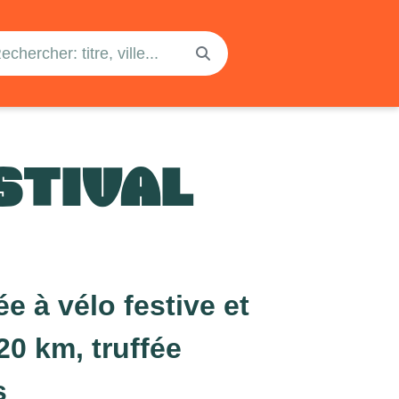
STIVAL
 à vélo festive et
20 km, truffée
s