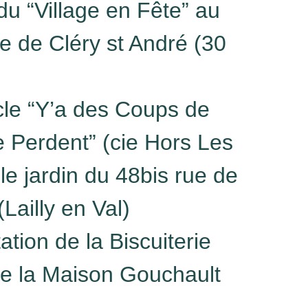
du “Village en Fête” au
e de Cléry st André (30
cle “Y’a des Coups de
e Perdent” (cie Hors Les
e jardin du 48bis rue de
(Lailly en Val)
ation de la Biscuiterie
e la Maison Gouchault
)