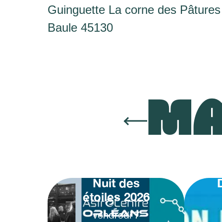
Guinguette La corne des Pâtures
Baule 45130
MA
Nuit des
étoiles 2026
vendredi
7