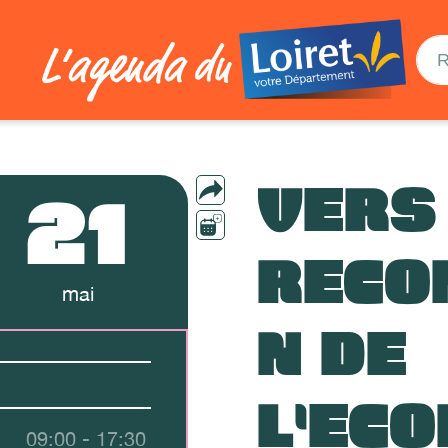
VERS
21
RECO
mai
N DE
L'EC
09:00 - 17:30