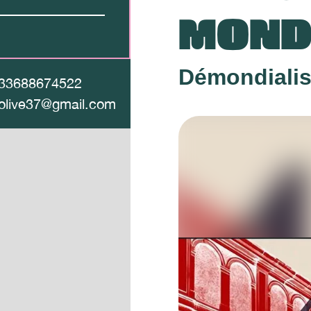
MOND
Démondialis
33688674522
olive37@gmail.com