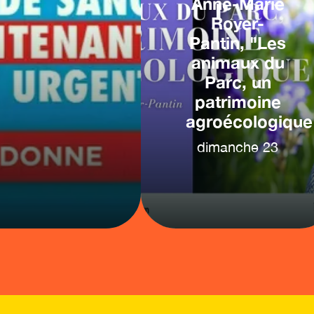
Anne-Marie
Royer-
Pantin, "Les
animaux du
Parc, un
patrimoine
agroécologique
dimanche
23