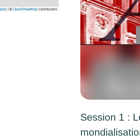
pify
| ©
OpenStreetMap
contributors
Session 1 : L
mondialisati