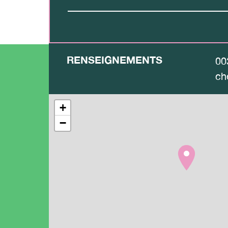
RENSEIGNEMENTS
00
ch
+
−