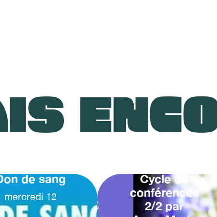
IS ENC
Don de sang
Cycle de
conférences
mercredi
12
2/2 par