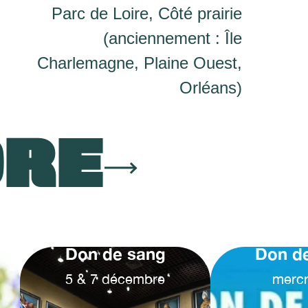
Parc de Loire, Côté prairie
(anciennement : Île
Charlemagne, Plaine Ouest,
Orléans)
ORE
Don de sang
Don d
5
&
7
décembre
mercr