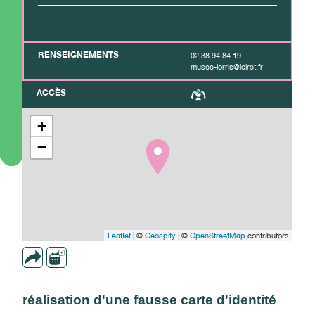
RENSEIGNEMENTS
02 38 94 84 19
musee-lorris@loiret.fr
ACCÈS
+
−
Leaflet
| ©
Geoapify
| ©
OpenStreetMap
contributors
réalisation d'une fausse carte d'identité