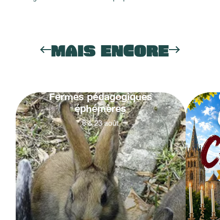
MAIS ENCORE
Fermes pédagogiques
éphémères
8
&
23
août