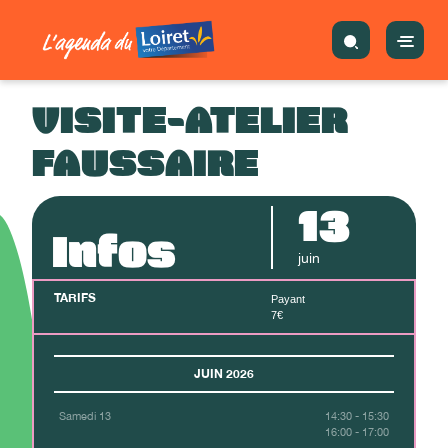
VISITE-ATELIER
FAUSSAIRE
13
Infos
juin
TARIFS
Payant
7€
JUIN 2026
Samedi 13
14:30 - 15:30
16:00 - 17:00