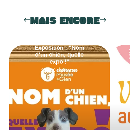
MAIS ENCORE
Exposition : "Nom
d'un chien, quelle
expo !"
20
&
30
septembre