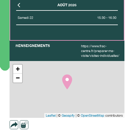
AOÛT 2026
Samedi 22
15:30 - 16:30
RENSEIGNEMENTS
https://www.frac-
centre.fr/preparer-ma-
visite/visites-individuelles/
+
−
Leaflet
| ©
Geoapify
| ©
OpenStreetMap
contributors