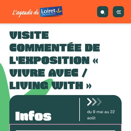
VISITE
COMMENTÉE DE
L'EXPOSITION «
VIVRE AVEC /
LIVING WITH »
Infos
du
9
mai
au
22
août