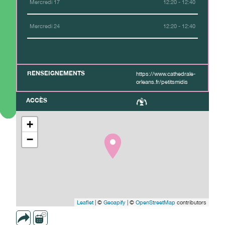
Mercredi 17
12:20 - 12:40
Mercredi 24
12:20 - 12:40
RENSEIGNEMENTS
https://www.cathedrale-
orleans.fr/petitsmidis
ACCÈS
+
−
Leaflet
| ©
Geoapify
| ©
OpenStreetMap
contributors