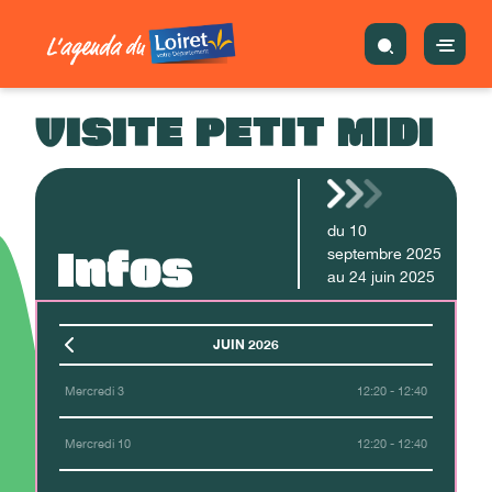
VISITE PETIT MIDI
du
10
Infos
septembre
2025
au
24
juin
2025
JUIN 2026
Mercredi 3
12:20 - 12:40
Mercredi 10
12:20 - 12:40