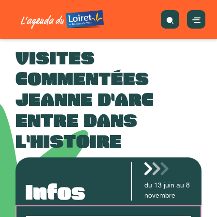
VISITES
COMMENTÉES
JEANNE D'ARC
ENTRE DANS
L'HISTOIRE
Infos
du
13
juin
au
8
novembre