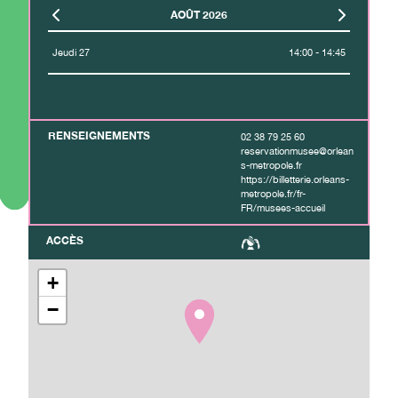
AOÛT 2026
Jeudi 27
14:00 - 14:45
RENSEIGNEMENTS
02 38 79 25 60
reservationmusee@orlean
s-metropole.fr
https://billetterie.orleans-
metropole.fr/fr-
FR/musees-accueil
ACCÈS
+
−