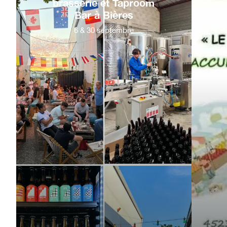
brasserie et Taproom
Bar à Bières
6
&
30
septembre