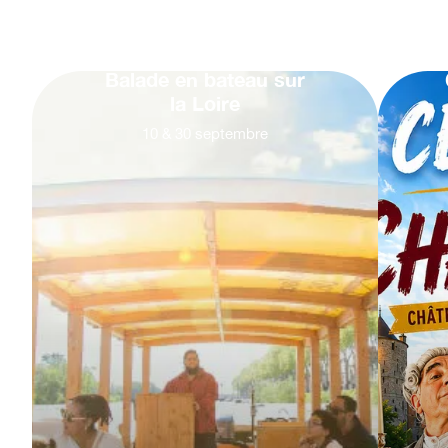
Balade en bateau sur
la Loire
10
&
30
septembre