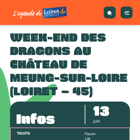
WEEK-END DES
DRAGONS AU
CHÂTEAU DE
MEUNG-SUR-LOIRE
(LOIRET – 45)
13
Infos
juin
TARIFS
Payant
13€