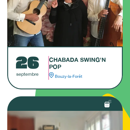
INSCRIPTION REQUISE
PAYANT
ADULTE
ENFANT
FAMILLE
SENIOR
TOUT PUBLIC
26
CHABADA SWING'N
POP
septembre
Bouzy-la-Forêt