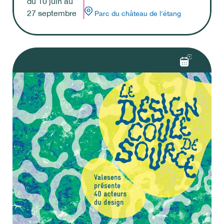
du
10
juin
au
27
septembre
Parc du château de l'étang