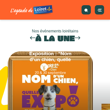
Nos événements loirétains
À LA UNE
Exposition : "Nom
d'un chien, quelle
expo !"
20
&
30
septembre