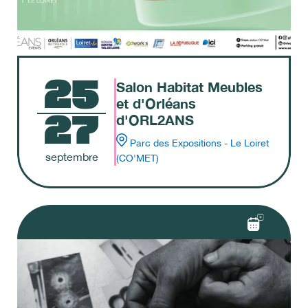
25
Salon Habitat Meubles
et d'Orléans
27
d'ORL2ANS
Parc des Expositions - Le Loiret
septembre
(CO'MET)